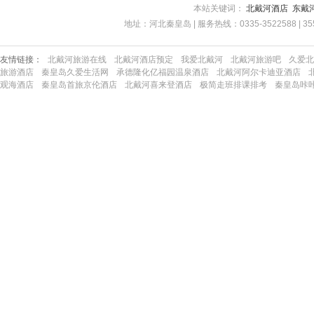
本站关键词：
北戴河酒店
东戴
地址：河北秦皇岛 | 服务热线：0335-3522588 | 35522
友情链接：
北戴河旅游在线
北戴河酒店预定
我爱北戴河
北戴河旅游吧
久爱北
旅游酒店
秦皇岛久爱生活网
承德隆化亿福园温泉酒店
北戴河阿尔卡迪亚酒店
观海酒店
秦皇岛首旅京伦酒店
北戴河喜来登酒店
极简走班排课排考
秦皇岛咔