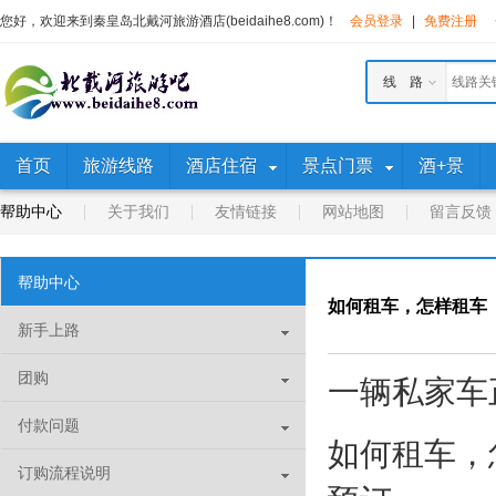
您好，欢迎来到秦皇岛北戴河旅游酒店(beidaihe8.com)！
会员登录
|
免费注册
线 路
首页
旅游线路
酒店住宿
景点门票
酒+景
帮助中心
关于我们
友情链接
网站地图
留言反馈
帮助中心
如何租车，怎样租车
新手上路
团购
一辆私家车
付款问题
如何租车，
订购流程说明