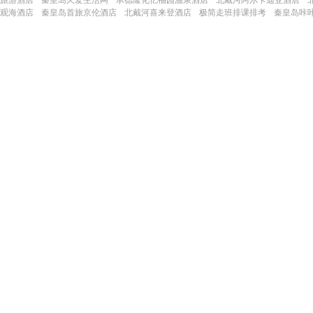
观海酒店
秦皇岛首旅京伦酒店
北戴河喜来登酒店
极简走班排课排考
秦皇岛咔