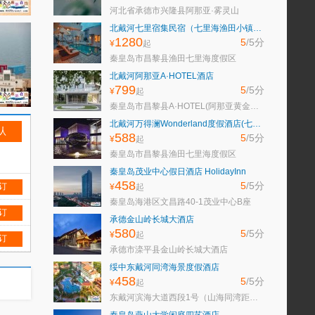
河北省承德市兴隆县阿那亚·雾灵山
北戴河七里宿集民宿（七里海渔田小镇度假区）
1280
5
/5
分
¥
起
秦皇岛市昌黎县渔田七里海度假区
北戴河阿那亚A·HOTEL酒店
799
5
/5
分
¥
起
秦皇岛市昌黎县A·HOTEL(阿那亚黄金海岸社区店)
北戴河万得澜Wonderland度假酒店(七里海渔田小镇店)
588
5
/5
分
¥
起
秦皇岛市昌黎县渔田七里海度假区
秦皇岛茂业中心假日酒店 HolidayInn
458
5
/5
分
 订
¥
起
秦皇岛海港区文昌路40-1茂业中心B座
 订
承德金山岭长城大酒店
580
5
/5
分
¥
起
 订
承德市滦平县金山岭长城大酒店
绥中东戴河同湾海景度假酒店
458
5
/5
分
¥
起
东戴河滨海大道西段1号（山海同湾距离浴场50米）