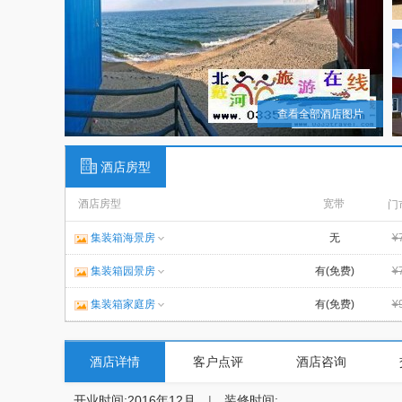
查看全部酒店图片
酒店房型
酒店房型
宽带
门
集装箱海景房
无
¥
集装箱园景房
有(免费)
¥
集装箱家庭房
有(免费)
¥
酒店详情
客户点评
酒店咨询
开业时间:2016年12月
|
装修时间: