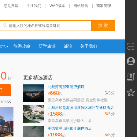
意见反馈
关注我们
WAP版本
网站导航
商家管理
的地
旅游攻略
研学旅游
邮轮
关于我们
60
更多精选酒店
起
北戴河阿那亚隐庐酒店
订
668
5
/5
分
¥
起
秦皇岛市昌黎县阿那亚·黄金海岸社区
970555
北戴河如是海滨海度假区洲际英迪格酒店
1588
5
/5
分
¥
起
秦皇岛市昌黎县沙雕大世界
承德雾灵山阿那亚澜也酒店
1988
5
/5
分
¥
起