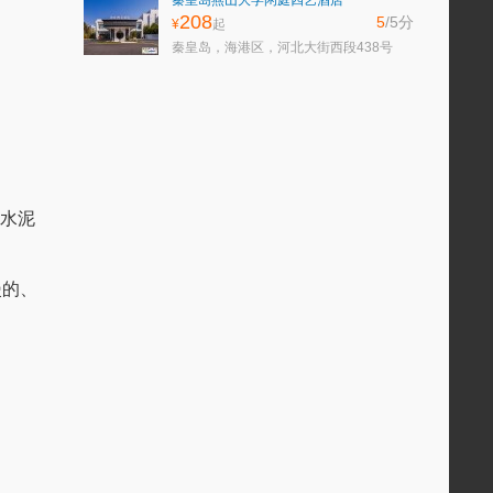
秦皇岛燕山大学闲庭四艺酒店
208
5
/5
分
¥
起
秦皇岛，海港区，河北大街西段438号
筋水泥
漫的、