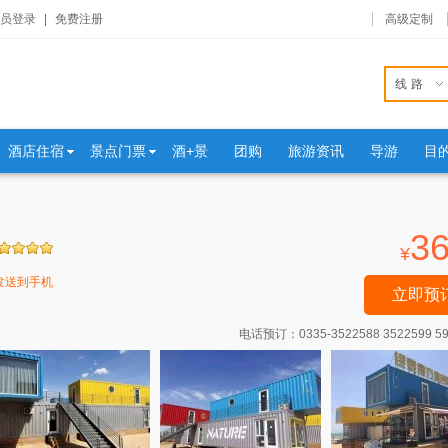
员登录
|
免费注册
高级定制
线路
酒店住宿
景点门票
酒+景
团购
旅游资讯
导游
目
3
¥
发送到手机
立即预
电话预订：
0335-3522588 3522599 5