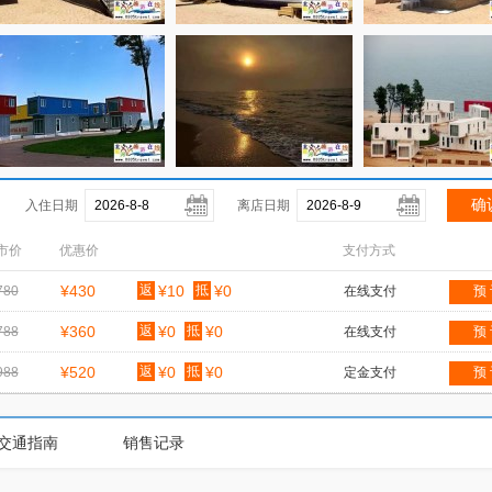
入住日期
离店日期
市价
优惠价
支付方式
¥430
返
¥10
抵
¥0
780
在线支付
预
¥360
返
¥0
抵
¥0
788
在线支付
预
¥520
返
¥0
抵
¥0
988
定金支付
预
交通指南
销售记录