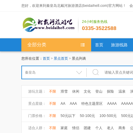
您好，欢迎来到秦皇岛北戴河旅游酒店(beidaihe8.com)官方网站！
会
24小时服务热线
0335-3522588
全部分类
首页
旅游线路
您所在位置：
首页
>
景点首页
> 景点列表
游玩主题：
不限
滑雪
休闲
文化
登山
探险
温泉
大健康
健康体检
养生休闲
景点星级：
不限
AA
AAA
特色主题景区
AAAA
AAAAA
门票价格：
不限
50元以下
50-100元
100-500元
500元
适合人群：
不限
家庭
情侣
团建
个人
老人
商务