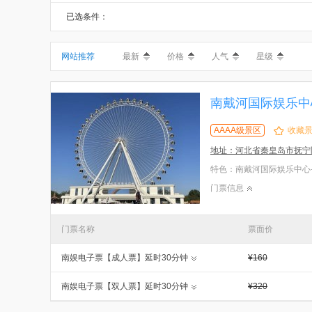
已选条件：
网站推荐
最新
价格
人气
星级
南戴河国际娱乐中心-N
AAAA级景区
收藏
地址：河北省秦皇岛市抚宁
门票信息
门票名称
票面价
南娱电子票【成人票】延时30分钟
¥160
南娱电子票【双人票】延时30分钟
¥320