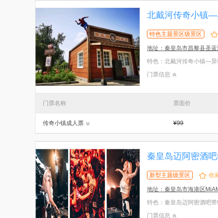
北戴河传奇小镇—
特色主题景区级景区
地址：秦皇岛市昌黎县圣蓝
门票信息
门票名称
票面价
传奇小镇成人票
¥99
秦皇岛迈阿密酒吧Mi
新型主题级景区
收
地址：秦皇岛市海港区MiAM
门票信息