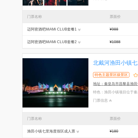
门票名称
票面价
迈阿密酒吧MiAMi CLUB套餐1
¥988
迈阿密酒吧MiAMi CLUB套餐2
¥1088
北戴河渔田小镇七
特色主题景区级景区
地址：秦皇岛市昌黎县渔田
门票信息
门票名称
票面价
渔田小镇七里海度假区成人票
¥180