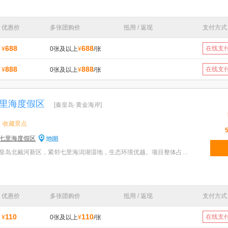
优惠价
多张团购价
抵用 / 返现
支付方式
688
688
在线支
¥
0张及以上
¥
/张
888
888
在线支
¥
0张及以上
¥
/张
里海度假区
[秦皇岛·黄金海岸]
收藏景点
七里海度假区
特色：渔田小镇项目位于秦皇岛北戴河新区，紧邻七里海潟湖湿地，生态环境优越。项目整体占地2400亩，总
优惠价
多张团购价
抵用 / 返现
支付方式
110
110
在线支
¥
0张及以上
¥
/张