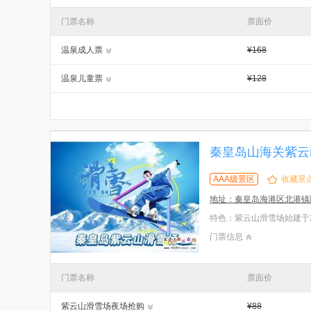
门票名称
票面价
温泉成人票
¥168
温泉儿童票
¥128
秦皇岛山海关紫云
AAA级景区
收藏景
地址：秦皇岛海港区北港镇
门票信息
门票名称
票面价
紫云山滑雪场夜场抢购
¥88