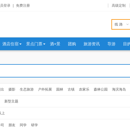
员登录
|
免费注册
高级定制
线路
酒店住宿
景点门票
酒+景
团购
旅游资讯
导游
目
演出
摄影
生态旅游
户外拓展
园林
古镇
农家乐
森林公园
海滨海岛
新型主题
以上
公司
朋友
同学
研学