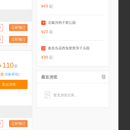
¥49
起
北戴河鸽子窝公园
9
付
立即预订
¥23
起
付
立即预订
秦皇岛花西兔窝窝亲子乐园
10
¥99
起
110
¥
起
5分
(0条评论)
最近浏览
景点详情
暂无浏览记录...
付
立即预订