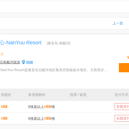
上一页
anYuu Resort
[秦皇岛·南戴河]
景点
区南戴河旅游
特色：南戴河国际娱乐中心-NanYuu Resort是秦皇岛北戴河地区集高空惊险娱乐项目、天然滑沙滑草、超高摩
优惠价
多张团购价
抵用 / 返现
支付方式
68
68
在线支
¥
0张及以上
¥
/张
99
99
在线支
¥
0张及以上
¥
/张