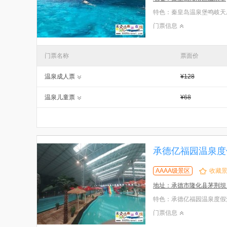
门票信息
门票名称
票面价
温泉成人票
¥128
温泉儿童票
¥68
承德亿福园温泉度
AAAA级景区
收藏
地址：承德市隆化县茅荆坝
门票信息