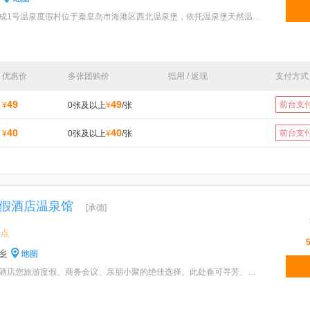
特色：秦皇岛温泉堡鸣岐天成1号温泉度假村位于秦皇岛市海港区西北温泉堡，依托温泉堡天然温泉资源，其
优惠价
多张团购价
抵用 / 返现
支付方式
49
49
前台支
¥
0张及以上
¥
/张
40
40
前台支
¥
0张及以上
¥
/张
假酒店温泉馆
[承德]
景点
乡
特色：承德亿福园温泉度假酒店您旅游度假、商务会议、亲朋小聚的绝佳选择。此处春可寻芳、夏可纳凉、秋