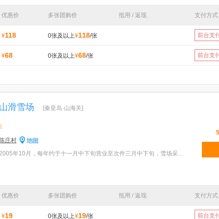
优惠价
多张团购价
抵用 / 返现
支付方式
118
118
前台支
¥
0张及以上
¥
/张
68
68
前台支
¥
0张及以上
¥
/张
山滑雪场
[秦皇岛·山海关]
点
陈庄村
特色：紫云山滑雪场始建于2005年10月，每年约于十一月中下旬营业至次件三月中下旬，雪场采用两台进口造
优惠价
多张团购价
抵用 / 返现
支付方式
19
19
前台支
¥
0张及以上
¥
/张