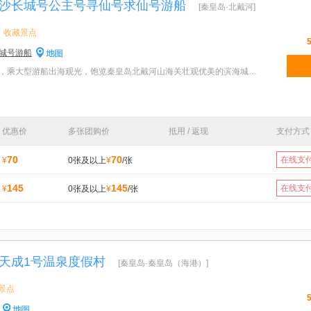
沙长城号公主号寻仙号求仙号游船
[秦皇岛·北戴河]
收藏景点
城号游船
特色：来秦皇岛北戴河旅游，乘大型游船出海观光，饱览秦皇岛北戴河山海关壮观优美的滨海城市芳容，体验
优惠价
多张团购价
抵用 / 返现
支付方式
70
70
在线支
¥
0张及以上
¥
/张
145
145
在线支
¥
0张及以上
¥
/张
天成1号温泉度假村
[秦皇岛·秦皇岛（海港）]
景点