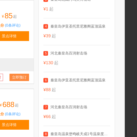
¥1
起
85
¥
起
5分
(0条评论)
秦皇岛伊亚圣托里尼雅阁蓝顶温泉
4
¥39
起
景点详情
河北秦皇岛百润射击场
5
¥130
起
付
立即预订
秦皇岛伊亚圣托里尼雅阁蓝顶温泉
6
¥88
起
688
¥
起
河北秦皇岛百润射击场
7
5分
(0条评论)
¥66
起
景点详情
秦皇岛温泉堡鸣岐天成1号温泉度假村
8