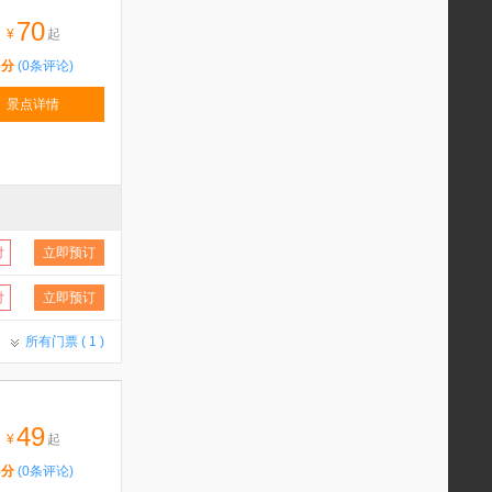
70
¥
起
5分
(0条评论)
景点详情
付
立即预订
付
立即预订
所有门票 (
1
)
49
¥
起
5分
(0条评论)