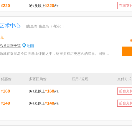
220
220
在线支
¥
0张及以上
¥
/张
艺术中心
[秦皇岛·秦皇岛（海港）]
景点
治县肖营子镇
特色：山海间温泉艺术中心隐藏在秦皇岛冷口关群山怀抱之中，这里拥有历史悠久的温泉。回归自然，与自然
优惠价
多张团购价
抵用 / 返现
支付方式
168
168
前台支
¥
0张及以上
¥
/张
148
148
前台支
¥
0张及以上
¥
/张