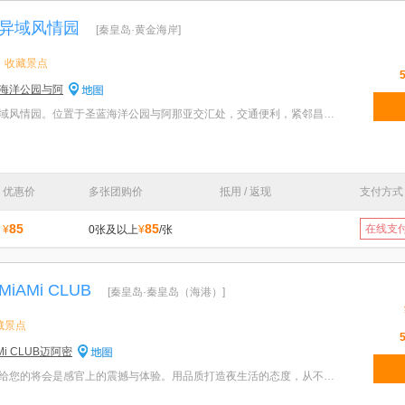
异域风情园
[秦皇岛·黄金海岸]
收藏景点
海洋公园与阿
特色：北戴河传奇小镇—异域风情园。位置于圣蓝海洋公园与阿那亚交汇处，交通便利，紧邻昌黎县机场快速
优惠价
多张团购价
抵用 / 返现
支付方式
85
85
在线支
¥
0张及以上
¥
/张
AMi CLUB
[秦皇岛·秦皇岛（海港）]
藏景点
i CLUB迈阿密
特色：秦皇岛迈阿密酒吧带给您的将会是感官上的震撼与体验。用品质打造夜生活的态度，从不定义娱乐，而