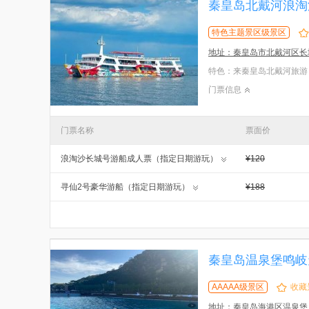
秦皇岛北戴河浪淘
特色主题景区级景区
地址：秦皇岛市北戴河区长
门票信息
门票名称
票面价
浪淘沙长城号游船成人票（指定日期游玩）
¥120
寻仙2号豪华游船（指定日期游玩）
¥188
秦皇岛温泉堡鸣岐
AAAAA级景区
收藏
地址：秦皇岛海港区温泉堡