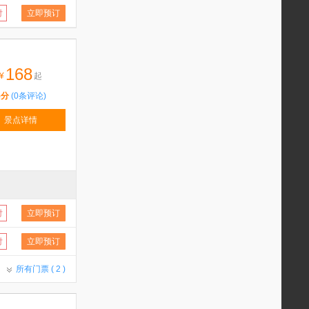
付
立即预订
168
¥
起
5分
(0条评论)
景点详情
付
立即预订
付
立即预订
所有门票 (
2
)