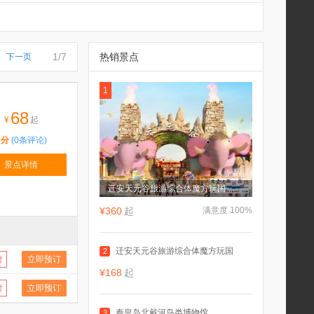
1/7
热销景点
下一页
1
68
¥
起
5分
(0条评论)
景点详情
迁安天元谷旅游综合体魔方玩国
¥360
起
满意度 100%
迁安天元谷旅游综合体魔方玩国
2
付
立即预订
¥168
起
付
立即预订
秦皇岛北戴河鸟类博物馆
3