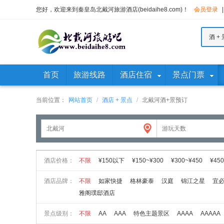
您好，欢迎来到秦皇岛北戴河旅游酒店(beidaihe8.com)！
会员登录
|
酒 + 
首页
旅游线路
酒店住宿
景点门票
当前位置：
网站首页
/
酒店 + 景点
/
北戴河酒+景预订
酒店价格：
不限
¥150以下
¥150~¥300
¥300~¥450
¥450
酒店品牌：
不限
如家快捷
格林豪泰
汉庭
锦江之星
宜
雅阁璞邸酒店
景点级别：
不限
AA
AAA
特色主题景区
AAAA
AAAAA