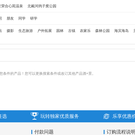
亚荣合心苑温泉
北戴河鸽子窝公园
司
朋友
同学
研学
出
摄影
生态旅游
户外拓展
园林
古镇
农家乐
森林公园
海滨海岛
您条件的产品！您可以更换搜索条件或改订其他产品酒+景。
任选
玩转独家优质服务
乐享优惠
付款问题
订购流程说