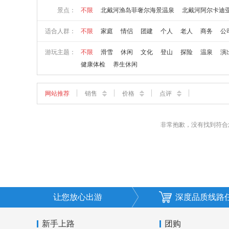
景点：
不限
北戴河渔岛菲奢尔海景温泉
北戴河阿尔卡迪
适合人群：
不限
家庭
情侣
团建
个人
老人
商务
公
游玩主题：
不限
滑雪
休闲
文化
登山
探险
温泉
演
健康体检
养生休闲
网站推荐
销售
价格
点评
非常抱歉，没有找到符合
让您放心出游
深度品质线路
新手上路
团购