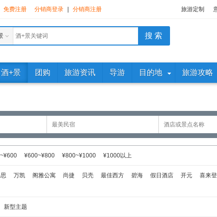
免费注册
分销商登录
|
分销商注册
旅游定制
景
酒+景
团购
旅游资讯
导游
目的地
旅游攻略
~¥600
¥600~¥800
¥800~¥1000
¥1000以上
必思
万凯
阁雅公寓
尚捷
贝壳
最佳西方
碧海
假日酒店
开元
喜来登
新型主题