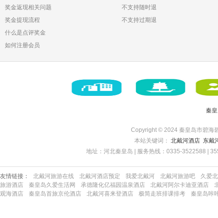
奖金返现相关问题
不支持随时退
奖金提现流程
不支持过期退
什么是点评奖金
如何注册会员
秦皇
Copyright © 2024 秦皇岛市碧海
本站关键词：
北戴河酒店
东戴
地址：河北秦皇岛 | 服务热线：0335-3522588 | 35522
友情链接：
北戴河旅游在线
北戴河酒店预定
我爱北戴河
北戴河旅游吧
久爱北
旅游酒店
秦皇岛久爱生活网
承德隆化亿福园温泉酒店
北戴河阿尔卡迪亚酒店
观海酒店
秦皇岛首旅京伦酒店
北戴河喜来登酒店
极简走班排课排考
秦皇岛咔