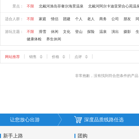
景点：
不限
北戴河渔岛菲奢尔海景温泉
北戴河阿尔卡迪亚荣合心苑温
适合人群：
不限
家庭
情侣
团建
个人
老人
商务
公司
朋友
游玩主题：
不限
滑雪
休闲
文化
登山
探险
温泉
演出
摄影
健康体检
养生休闲
网站推荐
销售
价格
点评
非常抱歉，没有找到符合您条件的产品
让您放心出游
深度品质线路任选
新手上路
团购