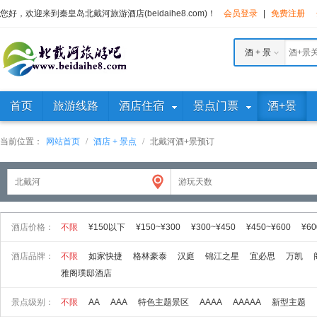
您好，欢迎来到秦皇岛北戴河旅游酒店(beidaihe8.com)！
会员登录
|
免费注册
酒 + 景
首页
旅游线路
酒店住宿
景点门票
酒+景
当前位置：
网站首页
/
酒店 + 景点
/
北戴河酒+景预订
酒店价格：
不限
¥150以下
¥150~¥300
¥300~¥450
¥450~¥600
¥60
酒店品牌：
不限
如家快捷
格林豪泰
汉庭
锦江之星
宜必思
万凯
雅阁璞邸酒店
景点级别：
不限
AA
AAA
特色主题景区
AAAA
AAAAA
新型主题