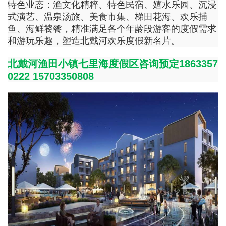
特色业态：渔文化精粹、特色民宿、嬉水乐园、沉浸
式演艺、温泉汤旅、美食市集、梯田花海、欢乐捕
鱼、海鲜饕餮，精准满足各个年龄段游客的度假需求
和游玩乐趣，塑造北戴河欢乐度假新名片。
北戴河渔田小镇七里海度假区咨询预定1863357
0222 15703350808