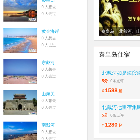
秦皇岛
0 人想去
0 人去过
黄金海岸
秦皇岛、北戴河、
0 人想去
堡海宁皮草城购物
0 人去过
秦皇岛住宿
东戴河
0 人想去
北戴河如是海滨海
0 人去过
5分
0条点评
1588
¥
起
山海关
0 人想去
北戴河七里宿集民
0 人去过
5分
0条点评
1280
南戴河
¥
起
0 人想去
0 人去过