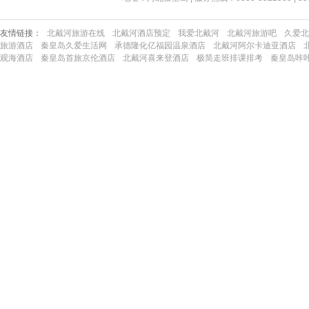
友情链接：
北戴河旅游在线
北戴河酒店预定
我爱北戴河
北戴河旅游吧
久爱北
旅游酒店
秦皇岛久爱生活网
承德隆化亿福园温泉酒店
北戴河阿尔卡迪亚酒店
观海酒店
秦皇岛首旅京伦酒店
北戴河喜来登酒店
极简走班排课排考
秦皇岛咔