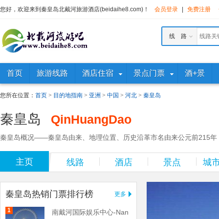
您好，欢迎来到秦皇岛北戴河旅游酒店(beidaihe8.com)！
会员登录
|
免费注册
线 路
首页
旅游线路
酒店住宿
景点门票
酒+景
您所在位置：
首页
>
目的地指南
>
亚洲
>
中国
>
河北
>
秦皇岛
秦皇岛
QinHuangDao
秦皇岛概况——秦皇岛由来、地理位置、历史沿革市名由来公元前215年
主页
线路
酒店
景点
城
秦皇岛热销门票排行榜
更多
1
南戴河国际娱乐中心-Nan