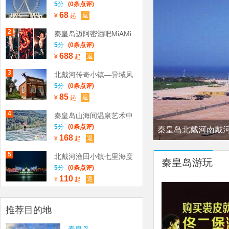
Yuu Resort
5
分
(0条点评)
68
返
¥
起
2
秦皇岛迈阿密酒吧MiAMi
CLUB
5
分
(0条点评)
688
返
¥
起
3
北戴河传奇小镇—异域风
情园
5
分
(0条点评)
85
返
¥
起
4
秦皇岛山海间温泉艺术中
心
5
分
(0条点评)
秦皇岛北戴河南戴
168
返
¥
起
5
北戴河渔田小镇七里海度
秦皇岛游玩
假区
5
分
(0条点评)
110
返
¥
起
推荐目的地