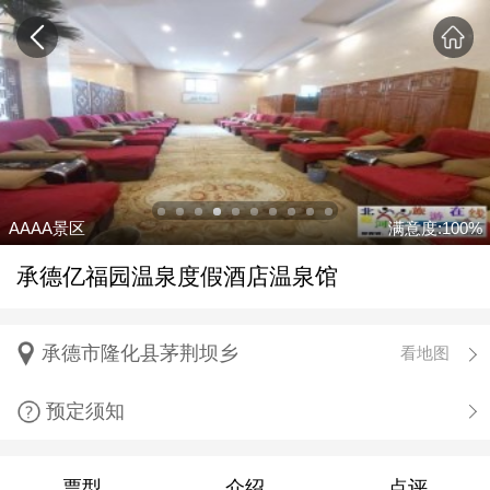
AAAA景区
满意度:100%
承德亿福园温泉度假酒店温泉馆
承德市隆化县茅荆坝乡
看地图
预定须知
票型
介绍
点评