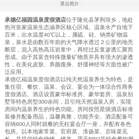
景点简介
承德亿福园温泉度假酒店
位于隆化县茅荆坝乡，地处
热河皇家温泉生态涵养区核心区域。温泉水产自地下
百米，出水温度40℃以上，属硫、硅、钠类矿物温
泉，泉水是由数百年前的大气降水透过２公里的地壳
断层，混入高热高压岩浆中，再经过反复渗透汇聚而
形成。由于其富含特殊微量矿物质并具有强大的渗透
性，在美化皮肤、养颜瘦身、舒缓神经等方面也被广
泛应用。
承德亿福温泉度假酒店以纯天然温泉养生为特色，是
集住宿、餐饮、温泉、会议、宴会为一体综合性商务
度假酒店。酒店设置豪华标准房、豪华套房、温泉别
墅等特色房型300余间，且引纯天然温泉入房，实现
房间内温泉养生的特色功能。房间按照星级酒店标准
装修并配备用品，温馨典雅，功能齐全。酒店配备可
容纳600人同时就餐的无柱宴会厅一座，并配有各色
包房。以本地家常菜、官府菜、淮扬菜、京味菜见
长，并提供特色烧烤、烤羊、露天BBQ等特色餐饮服