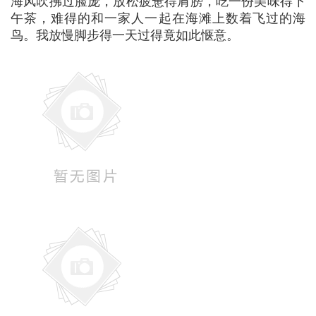
海风吹拂过脸庞，放松疲惫得肩膀，吃一份美味得下
午茶，难得的和一家人一起在海滩上数着飞过的海
鸟。我放慢脚步得一天过得竟如此惬意。