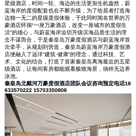
星级酒店，时间一轮、海边的生活更加生机盎然，蔚
蓝海岸的度假配套也在不断升级，为了给居者打造海
边独一无二的星级度假体验，于此同时闻名世界的万
豪酒店怀揣“一座万豪酒店，改变一座城市的度假生
活”的雄心，与蔚蓝海岸迫切升级滨海品质生活的理
念不谋而合，于是秦皇岛万豪度假酒店与蔚蓝海岸首
次牵手，从规划到营造，秦皇岛蔚蓝海岸万豪度假酒
店便融入了远洋“建筑·健康”的理念，通过科技、艺
术、文化的结合，打造了首家秦皇岛离海最近的五星
级酒店，让每间客房都能观看极致海景，徜徉无边界
泳池。
秦皇岛北戴河万豪度假酒店团队会议咨询预定电话18
633570222 15703350808