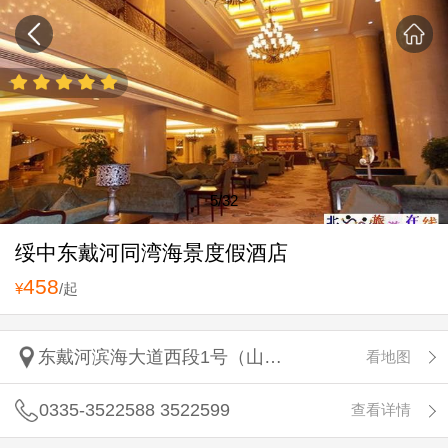
5
/32
绥中东戴河同湾海景度假酒店
458
¥
/起
东戴河滨海大道西段1号（山海同湾距离浴场50米）
看地图
0335-3522588 3522599
查看详情