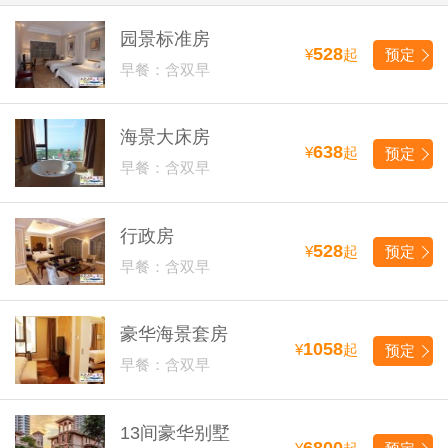
园景标准房
528
¥
起
预定
早餐：含双早
海景大床房
638
¥
起
预定
早餐：含双早
行政房
528
¥
起
预定
早餐：含双早
豪华海景套房
1058
¥
起
预定
早餐：含双早
13间豪华别墅
6800