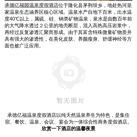
承德亿福园温泉度假酒店
位于隆化县茅荆坝乡，地处热河皇
家温泉生态涵养区核心区域。温泉水产自地下百米，出水温
度40℃以上，属硫、硅、钠类矿物温泉，泉水是由数百年前
的大气降水透过２公里的地壳断层，混入高热高压岩浆中，
再经过反复渗透汇聚而形成。由于其富含特殊微量矿物质并
具有强大的渗透性，在美化皮肤、养颜瘦身、舒缓神经等方
面也被广泛应用。
承德亿福温泉度假酒店以纯天然温泉养生为特色，是集住
宿、餐饮、温泉、会议、宴会为一体综合性商务度假酒店。
欣赏一下酒店的温馨夜景