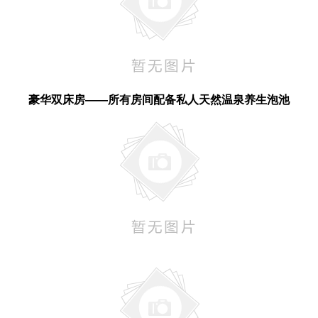
豪华双床房——所有房间配备私人天然温泉养生泡池