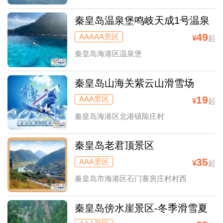
秦皇岛温泉堡鸣岐天成1号温泉
度假村
49
AAAAA景区
¥
起
秦皇岛海港区温泉堡
秦皇岛山海关紫云山滑雪场
19
AAA景区
¥
起
秦皇岛海港区北港镇陈庄村
秦皇岛老君顶景区
35
AAA景区
¥
起
秦皇岛市海港区石门寨房庄村村西
秦皇岛傍水崖景区-冬季滑雪夏