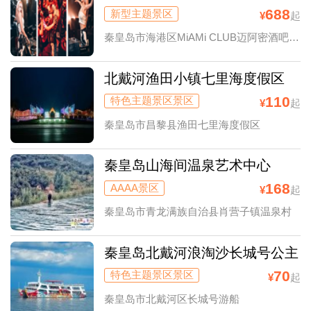
688
新型主题景区
¥
起
秦皇岛市海港区MiAMi CLUB迈阿密酒吧(秦皇岛店)
北戴河渔田小镇七里海度假区
110
特色主题景区景区
¥
起
秦皇岛市昌黎县渔田七里海度假区
秦皇岛山海间温泉艺术中心
168
AAAA景区
¥
起
秦皇岛市青龙满族自治县肖营子镇温泉村
秦皇岛北戴河浪淘沙长城号公主
号寻仙号求仙号游船
70
特色主题景区景区
¥
起
秦皇岛市北戴河区长城号游船