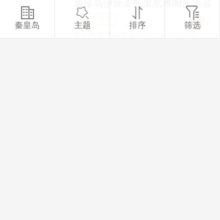
秦皇岛伊亚圣托里尼雅阁蓝顶温
泉
39
AAAA景区
¥
起
秦皇岛
主题
排序
筛选
秦皇岛 海港区东港路2号，近东山浴场
秦皇岛花西兔窝窝亲子乐园
158
AAAA景区
¥
起
海港区兴凯湖路花西小镇（秦皇半岛西）
河北秦皇岛百润射击场
66
AAA景区
¥
起
河北省秦皇岛市抚宁区大新寨镇
北戴河集发梦想王国（采摘娱乐
滑雪表演）
53
AAAA景区
¥
起