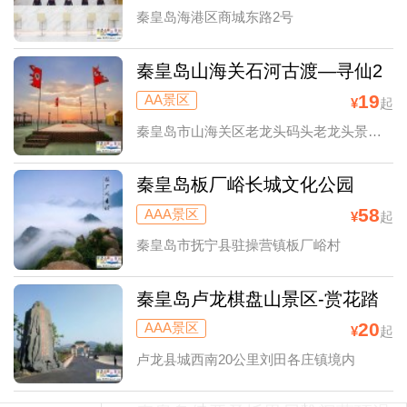
秦皇岛海港区商城东路2号
秦皇岛山海关石河古渡—寻仙2
号游船
19
AA景区
¥
起
秦皇岛市山海关区老龙头码头老龙头景区停车场进入
秦皇岛板厂峪长城文化公园
58
AAA景区
¥
起
秦皇岛市抚宁县驻操营镇板厂峪村
秦皇岛卢龙棋盘山景区-赏花踏
青
20
AAA景区
¥
起
卢龙县城西南20公里刘田各庄镇境内