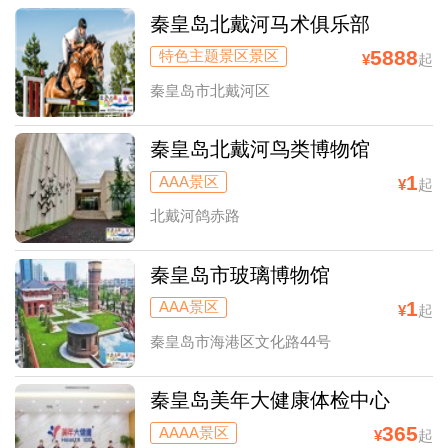
秦皇岛北戴河马术俱乐部
5888
特色主题景区景区
¥
起
秦皇岛市北戴河区
秦皇岛北戴河鸟类博物馆
1
AAA景区
¥
起
北戴河鸽赤路
秦皇岛市玻璃博物馆
1
AAA景区
¥
起
秦皇岛市海港区文化路44号
秦皇岛美年大健康体检中心
365
AAAA景区
¥
起