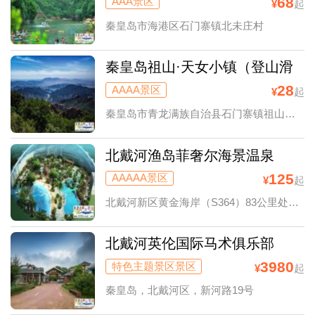
季高山峡谷漂流
68
AAA景区
¥
起
秦皇岛市海港区石门寨镇北未庄村
秦皇岛祖山·天女小镇（登山滑
雪摄影）
28
AAAA景区
¥
起
秦皇岛市青龙满族自治县石门寨镇祖山风景区
北戴河渔岛菲奢尔海景温泉
125
AAAAA景区
¥
起
北戴河新区黄金海岸（S364）83公里处（渔岛景区内）
北戴河英伦国际马术俱乐部
3980
特色主题景区景区
¥
起
秦皇岛，北戴河区，新河路19号