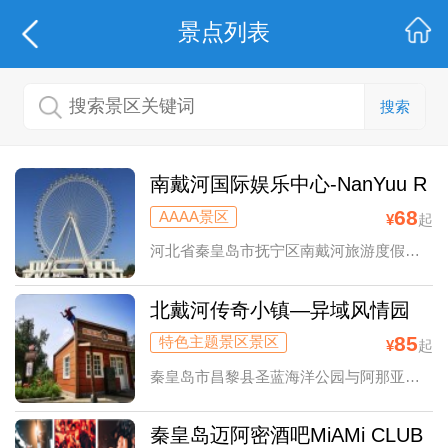
景点列表
搜索
南戴河国际娱乐中心-NanYuu R
esort
68
AAAA景区
¥
起
河北省秦皇岛市抚宁区南戴河旅游度假区环海路999号
北戴河传奇小镇—异域风情园
85
特色主题景区景区
¥
起
秦皇岛市昌黎县圣蓝海洋公园与阿那亚交汇处
秦皇岛迈阿密酒吧MiAMi CLUB