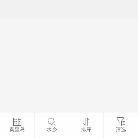
秦皇岛
水乡
排序
筛选