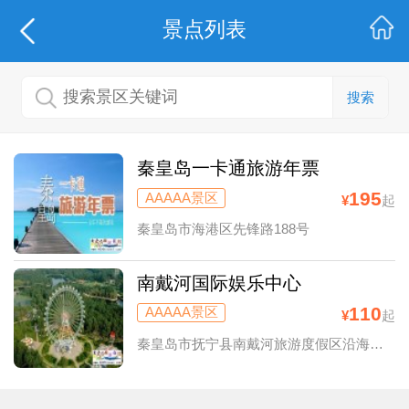
景点列表
搜索
秦皇岛一卡通旅游年票
195
AAAAA景区
¥
起
秦皇岛市海港区先锋路188号
南戴河国际娱乐中心
110
AAAAA景区
¥
起
秦皇岛市抚宁县南戴河旅游度假区沿海路999号